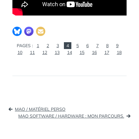
PAGES :
1
2
3
4
5
6
7
8
9
10
11
12
13
14
15
16
17
18
Navigation
MAO / MATÉRIEL PERSO
de
MAO SOFTWARE / HARDWARE : MON PARCOURS.
l’article