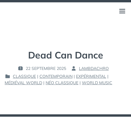
Aller
au
LAMBDA CHRONICLES
Ouvri
CHRONIQUES MUSICALES. SITE PERSONNEL.
contenu
le
menu
Dead Can Dance
22 SEPTEMBRE 2025
LAMBDACHRO
P
P
CLASSIQUE
|
CONTEMPORAIN
|
EXPÉRIMENTAL
|
U
A
P
MÉDIÉVAL WORLD
|
NÉO CLASSIQUE
|
WORLD MUSIC
B
R
U
L
B
I
:
L
É
I
L
É
E
D
A
: