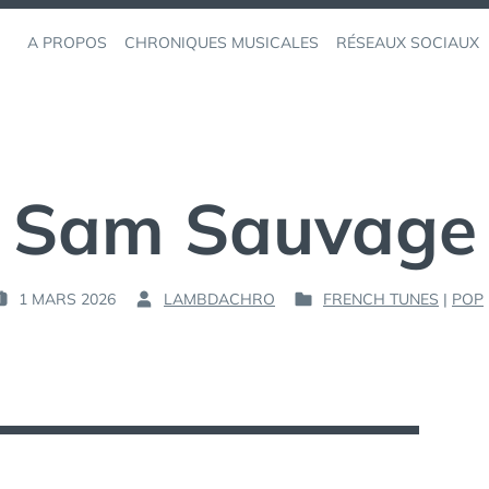
A PROPOS
CHRONIQUES MUSICALES
RÉSEAUX SOCIAUX
Sam Sauvage
1 MARS 2026
LAMBDACHRO
FRENCH TUNES
|
POP
P
P
A
U
R
B
L
:
I
É
D
A