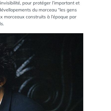
isibilité, pour protéger l’important et
 dévellopements du morceau “les gens
ux morceaux construits à l’époque par
s.