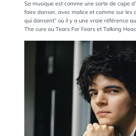
Sa musique est comme une sorte de cape d’inv
faire danser, avec malice et comme sur les
qui dansent” où il y a une vraie référence a
The cure ou Tears For Fears et Talking Head