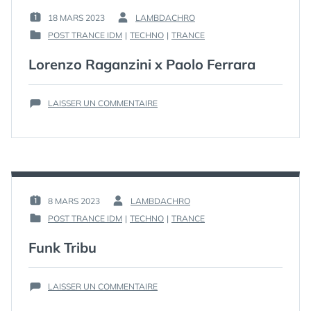
18 MARS 2023
LAMBDACHRO
PUBLIÉ
PAR :
POST TRANCE IDM
|
TECHNO
|
TRANCE
LE :
PUBLIÉ
DANS
Lorenzo Raganzini x Paolo Ferrara
SUR
LAISSER UN COMMENTAIRE
LORENZO
RAGANZINI
X
PAOLO
FERRARA
8 MARS 2023
LAMBDACHRO
PUBLIÉ
PAR :
POST TRANCE IDM
|
TECHNO
|
TRANCE
LE :
PUBLIÉ
DANS
Funk Tribu
SUR
LAISSER UN COMMENTAIRE
FUNK