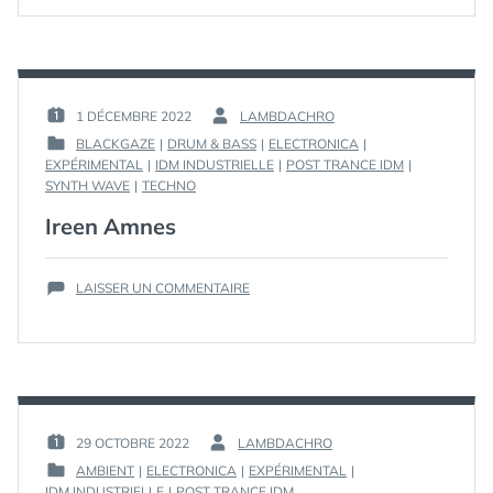
TRIBU
1 DÉCEMBRE 2022
LAMBDACHRO
PUBLIÉ
PAR :
BLACKGAZE
|
DRUM & BASS
|
ELECTRONICA
|
LE :
EXPÉRIMENTAL
|
IDM INDUSTRIELLE
|
POST TRANCE IDM
|
PUBLIÉ
SYNTH WAVE
|
TECHNO
DANS
Ireen Amnes
SUR
LAISSER UN COMMENTAIRE
IREEN
AMNES
29 OCTOBRE 2022
LAMBDACHRO
PUBLIÉ
PAR :
AMBIENT
|
ELECTRONICA
|
EXPÉRIMENTAL
|
LE :
PUBLIÉ
IDM INDUSTRIELLE
|
POST TRANCE IDM