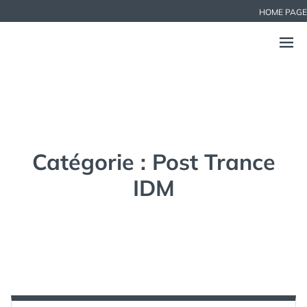
Aller
HOME PAGE
au
contenu
LAMBDA CHRONICLES
Ouvri
CHRONIQUES MUSICALES. SITE PERSONNEL.
le
menu
Catégorie :
Post Trance
IDM