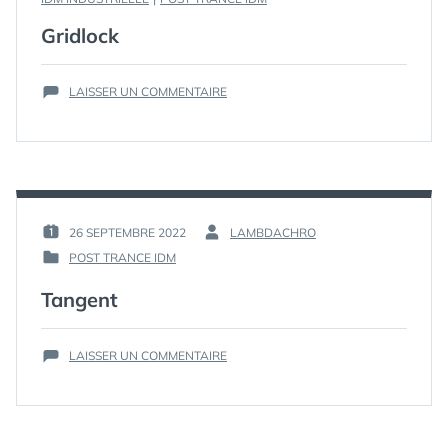
DANS
Gridlock
SUR
LAISSER UN COMMENTAIRE
GRIDLOCK
26 SEPTEMBRE 2022
LAMBDACHRO
PUBLIÉ
PAR :
POST TRANCE IDM
LE :
PUBLIÉ
DANS
Tangent
SUR
LAISSER UN COMMENTAIRE
TANGENT