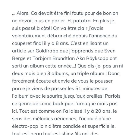
A
:
N
… Alors. Ca devait être fini foutu pour de bon on
S
ne devait plus en parler. Et patatra. En plus je
suis passé à côté! On va être clair j’avais
volontairement débranché depuis l’annonce du
couperet final il y a 8 ans. C’est en lisant un
article sur Goldfrapp que j’apprends que Sven
Berge et Torbjorn Brundtlan Aka Röyksopp ont
sorti un album cette année…! Que dis-je, pas un ni
deux mais bien 3 albums, un triple album ! Donc
forcément écoute et envie de vous le pousser
parce je viens de passer les 51 minutes de
l’album avec le sourire jusqu’aux oreilles! Parfois
ce genre de come back pue l’arnaque mais pas
ici. Tout est comme on l’a laissé il y à 20 ans, le
sens des mélodies aériennes, l’acidulé d’une
électro-pop loin d’être candide et superficielle,
tout est beau tout est shiny (ils ont des