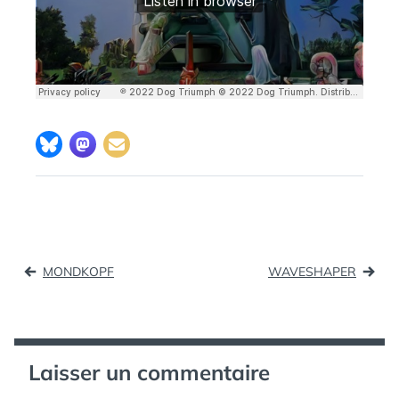
Navigation
MONDKOPF
WAVESHAPER
de
l’article
Laisser un commentaire