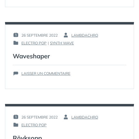
FIELD
26 SEPTEMBRE 2022
LAMBDACHRO
PUBLIÉ
PAR :
ELECTRO POP
|
SYNTH WAVE
LE :
PUBLIÉ
DANS
Waveshaper
SUR
LAISSER UN COMMENTAIRE
WAVESHAPER
26 SEPTEMBRE 2022
LAMBDACHRO
PUBLIÉ
PAR :
ELECTRO POP
LE :
PUBLIÉ
DANS
Röyksopp