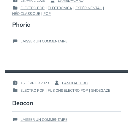
26 AVRIL 2023
LAMBDACHRO
PUBLIÉ
PAR :
ELECTRO POP
|
ELECTRONICA
|
EXPÉRIMENTAL
|
LE :
PUBLIÉ
NÉO CLASSIQUE
|
POP
DANS
Phoria
SUR
LAISSER UN COMMENTAIRE
PHORIA
16 FÉVRIER 2023
LAMBDACHRO
PUBLIÉ
PAR :
ELECTRO POP
|
FUSIONS ELECTRO POP
|
SHOEGAZE
LE :
PUBLIÉ
DANS
Beacon
SUR
LAISSER UN COMMENTAIRE
BEACON