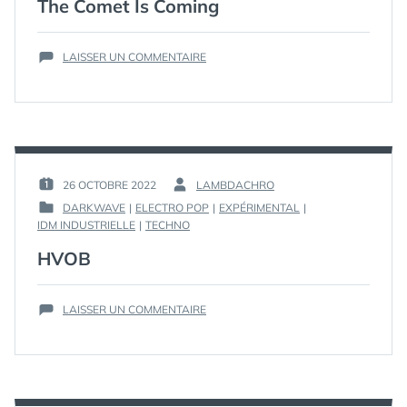
The Comet Is Coming
SUR
LAISSER UN COMMENTAIRE
THE
COMET
IS
COMING
26 OCTOBRE 2022
LAMBDACHRO
PUBLIÉ
PAR :
DARKWAVE
|
ELECTRO POP
|
EXPÉRIMENTAL
|
LE :
PUBLIÉ
IDM INDUSTRIELLE
|
TECHNO
DANS
HVOB
SUR
LAISSER UN COMMENTAIRE
HVOB