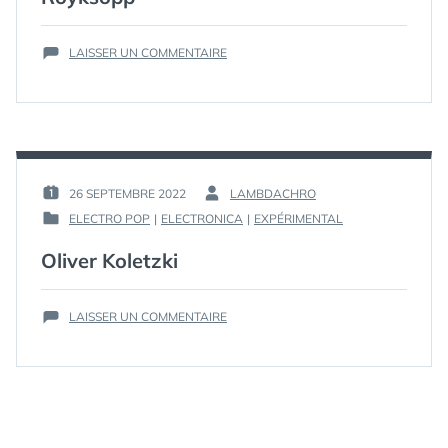
SUR
LAISSER UN COMMENTAIRE
RÖYKSOPP
26 SEPTEMBRE 2022
LAMBDACHRO
PUBLIÉ
PAR :
ELECTRO POP
|
ELECTRONICA
|
EXPÉRIMENTAL
LE :
PUBLIÉ
DANS
Oliver Koletzki
SUR
LAISSER UN COMMENTAIRE
OLIVER
KOLETZKI