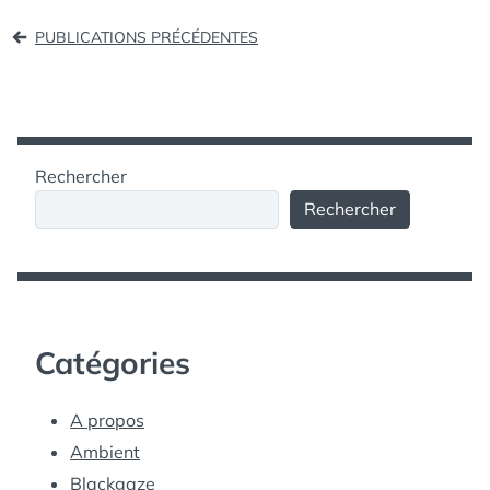
Navigation
PUBLICATIONS PRÉCÉDENTES
des
articles
Rechercher
Rechercher
Catégories
A propos
Ambient
Blackgaze