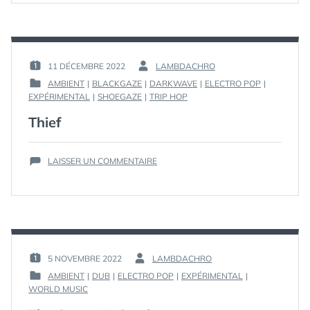
11 DÉCEMBRE 2022
LAMBDACHRO
PUBLIÉ
PAR :
AMBIENT
|
BLACKGAZE
|
DARKWAVE
|
ELECTRO POP
|
LE :
PUBLIÉ
EXPÉRIMENTAL
|
SHOEGAZE
|
TRIP HOP
DANS
Thief
SUR
LAISSER UN COMMENTAIRE
THIEF
5 NOVEMBRE 2022
LAMBDACHRO
PUBLIÉ
PAR :
AMBIENT
|
DUB
|
ELECTRO POP
|
EXPÉRIMENTAL
|
LE :
PUBLIÉ
WORLD MUSIC
DANS