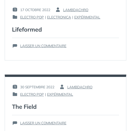
17 OCTOBRE 2022
LAMBDACHRO
PUBLIÉ
PAR :
ELECTRO POP
|
ELECTRONICA
|
EXPÉRIMENTAL
LE :
PUBLIÉ
DANS
Lifeformed
SUR
LAISSER UN COMMENTAIRE
LIFEFORMED
30 SEPTEMBRE 2022
LAMBDACHRO
PUBLIÉ
PAR :
ELECTRO POP
|
EXPÉRIMENTAL
LE :
PUBLIÉ
DANS
The Field
SUR
LAISSER UN COMMENTAIRE
THE