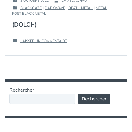
3 OCTOBRE 2022
LAMBDACHRO
PUBLIÉ
PAR :
BLACKGAZE
|
DARKWAVE
|
DEATH MÉTAL
|
MÉTAL
|
LE :
PUBLIÉ
POST BLACK MÉTAL
DANS
(DOLCH)
SUR
LAISSER UN COMMENTAIRE
(DOLCH)
Rechercher
Rechercher