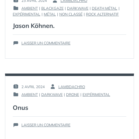
23 AVRIL 2024
LAMBDACHRO
PUBLIÉ
PAR :
AMBIENT
|
BLACKGAZE
|
DARKWAVE
|
DEATH MÉTAL
|
LE :
PUBLIÉ
EXPÉRIMENTAL
|
MÉTAL
|
NON CLASSÉ
|
ROCK ALTERNATIF
DANS
Jason Köhnen.
SUR
LAISSER UN COMMENTAIRE
JASON
KÖHNEN.
2 AVRIL 2024
LAMBDACHRO
PUBLIÉ
PAR :
AMBIENT
|
DARKWAVE
|
DRONE
|
EXPÉRIMENTAL
LE :
PUBLIÉ
DANS
Onus
SUR
LAISSER UN COMMENTAIRE
ONUS